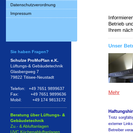
Datenschutzverordnung
Impressum
Informiere
Betrieb un
Ihrem näch
Unser Bet
Sie haben Fragen?
Schulze ProMoPlan e.K.
Lüftungs-& Gebäudetechnik
Glasbergweg 7
79822 Titisee-Neustadt
Telefon: +49 7651 9899637
Mehr
Fax: +49 7651 9899636
Mobil: +49 174 9813172
Haftungshi
Beratung über Lüftungs- &
Trotz sorgfält
Gebäudetechnik
externer Links
Zu.- & Abluftanlagen
Betreiber vera
UVC Küchenabluftanlagen