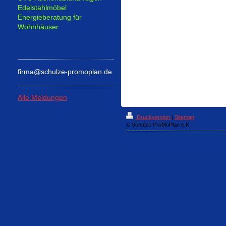
Edelstahlmöbel
Energieberatung für
Wohnhäuser
firma@schulze-promoplan.de
Alle Meldungen
Druckversion
|
Sitemap
© Schulze ProMoPlan e.K.