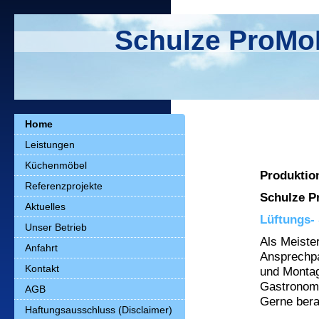
Schulze ProMoP
Home
Leistungen
Küchenmöbel
Produktio
Referenzprojekte
Schulze P
Aktuelles
Lüftungs-
Unser Betrieb
Als Meister
Anfahrt
Ansprechpa
Kontakt
und Montag
Gastronomi
AGB
Gerne bera
Haftungsausschluss (Disclaimer)